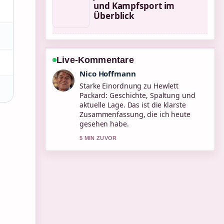
und Kampfsport im
Überblick
Live-Kommentare
Hannah Weber
Verfolge Alice Merton: Biografie, No
Roots Bedeutung und... genau –
schaetze den ausgewogenen Ton hier.
7 MIN ZUVOR