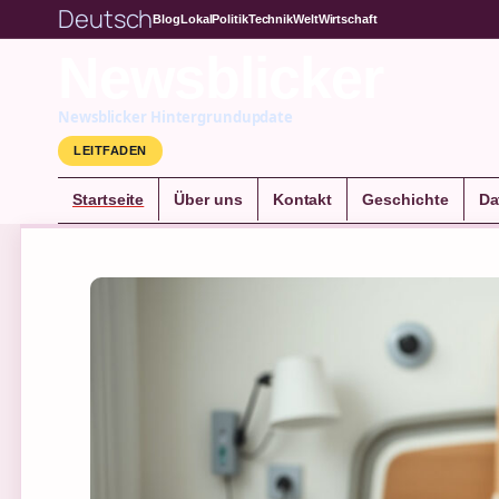
Deutsch
Blog
Lokal
Politik
Technik
Welt
Wirtschaft
Newsblicker
Newsblicker Hintergrundupdate
LEITFADEN
Startseite
Über uns
Kontakt
Geschichte
Da