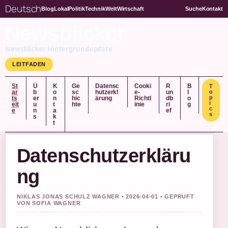
Deutsch
Blog
Lokal
Politik
Technik
Welt
Wirtschaft
Suche
Kontakt
Newsblicker
Newsblicker Hintergrundupdate
LEITFADEN
St
Ü
K
Ge
Datensc
Cooki
R
B
T
ar
b
o
sc
hutzerkl
e-
un
l
o
p
ts
er
n
hic
ärung
Richtl
db
o
i
eit
u
t
hte
inie
ri
g
c
e
n
a
ef
s
s
k
t
Datenschutzerkläru
ng
NIKLAS JONAS SCHULZ WAGNER • 2026-04-01 • GEPRUFT
VON SOFIA WAGNER