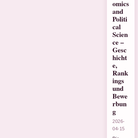
omics
and
Politi
cal
Scien
ce –
Gesc
hicht
e,
Rank
ings
und
Bewe
rbun
g
2026-
04-15