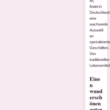
ist,
findet in
Deutschland
eine
wachsende
Auswahl
an
spezialisiert
Geschäften.
Von
traditionellen
Lebensmitte
Eine
n
wund
ersch
önen
guten