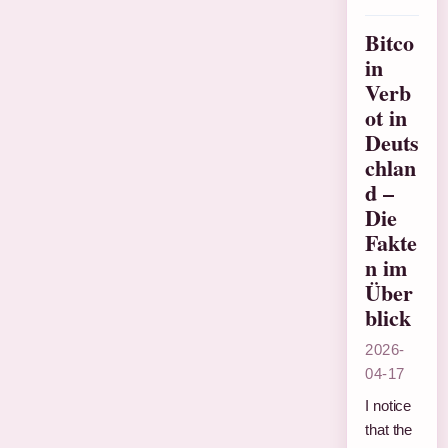
Bitco
in
Verb
ot in
Deuts
chlan
d –
Die
Fakte
n im
Über
blick
2026-
04-17
I notice
that the