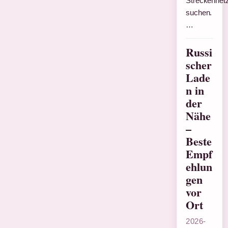
Streckennet
suchen.
…
Russi
scher
Lade
n in
der
Nähe
–
Beste
Empf
ehlun
gen
vor
Ort
2026-