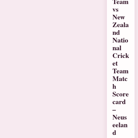
Team
vs
New
Zeala
nd
Natio
nal
Crick
et
Team
Matc
h
Score
card
–
Neus
eelan
d