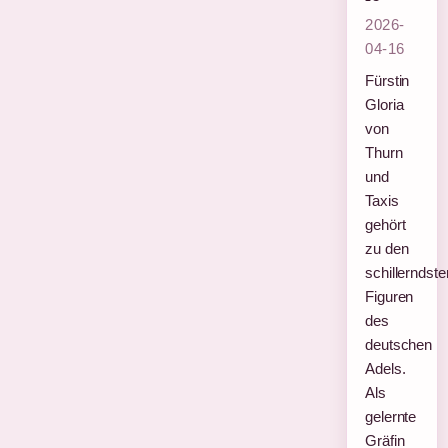
2026-
04-16
Fürstin
Gloria
von
Thurn
und
Taxis
gehört
zu den
schillerndste
Figuren
des
deutschen
Adels.
Als
gelernte
Gräfin