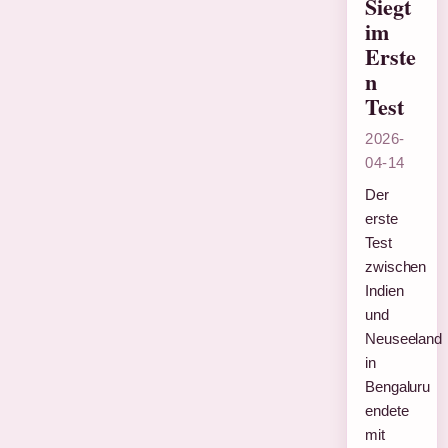
Siegt
im
Erste
n
Test
2026-
04-14
Der
erste
Test
zwischen
Indien
und
Neuseeland
in
Bengaluru
endete
mit