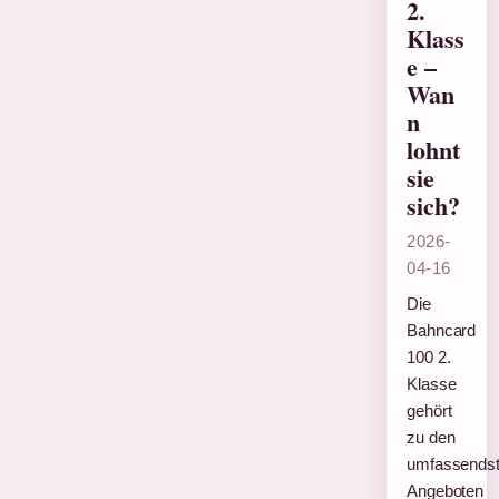
2.
Klass
e –
Wan
n
lohnt
sie
sich?
2026-
04-16
Die
Bahncard
100 2.
Klasse
gehört
zu den
umfassends
Angeboten