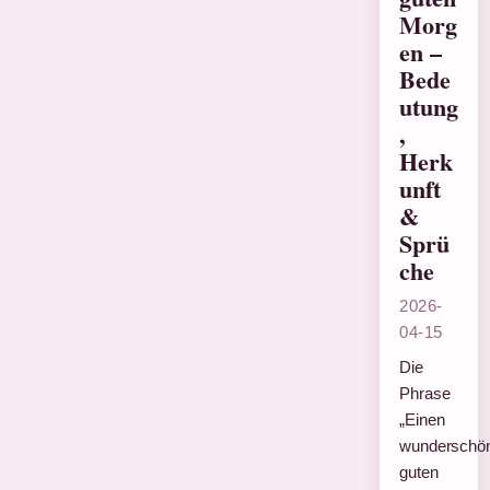
Morg
en –
Bede
utung
,
Herk
unft
&
Sprü
che
2026-
04-15
Die
Phrase
„Einen
wunderschö
guten