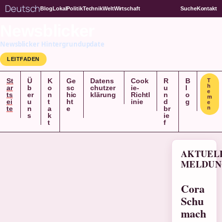
Deutsch
Blog
Lokal
Politik
Technik
Welt
Wirtschaft
Suche
Kontakt
Newsblicker
Newsblicker Hintergrundupdate
LEITFADEN
St
Ü
K
Ge
Datens
Cook
R
B
T
h
ar
b
o
sc
chutzer
ie-
u
l
e
ts
er
n
hic
klärung
Richtl
n
o
m
ei
u
t
ht
inie
d
g
e
te
n
a
e
br
n
s
k
ie
t
f
AKTUEL
MELDUN
Cora
Schu
mach