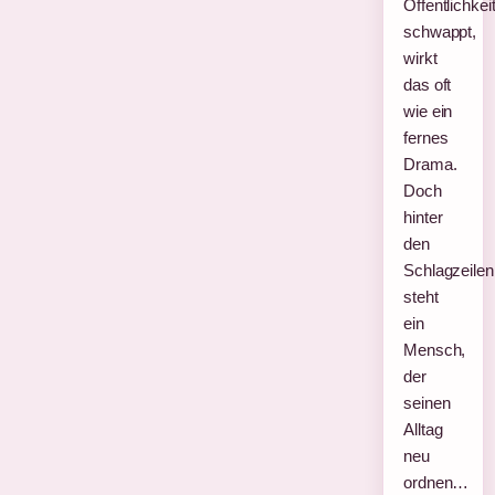
Öffentlichkei
schwappt,
wirkt
das oft
wie ein
fernes
Drama.
Doch
hinter
den
Schlagzeilen
steht
ein
Mensch,
der
seinen
Alltag
neu
ordnen…