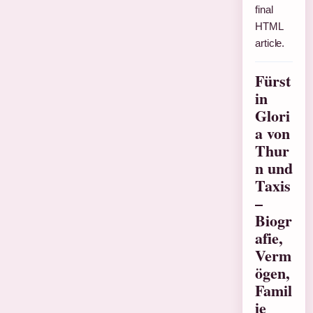
final
HTML
article.
Fürst
in
Glori
a von
Thur
n und
Taxis
–
Biogr
afie,
Verm
ögen,
Famil
ie