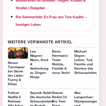
Winterreifen im Sommer: Folgen, Kosten &
Strafen | Ratgeber
Ria Sommerfeld: Ex-Frau von Tom Kaulitz –
heutiges Leben
WEITERE VERWANDTE ARTIKEL
Lea
Boris
Michael
Wagner:
Herrmann:
Degen:
Mann, Kind
Team
Leben, Tod,
Neues
&
Malizia,
Familie und
Traumpaar
Verbindung
Familie &
Karriere des
bei Sturm
zu Jürgen
neue Yacht
Schauspielers
der Liebe:
Klopp
Fanny &
Kilian
Fallout
Seyneb Saleh:
Xiaomi
Max
Staffel 2
Die deutsche
Redmi 14
Langenhan:
Release:
Schauspielerin
Pro Test:
Olympiasieger
Alle Infos
im Porträt
Preis,
und