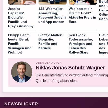
Beruf
und 
Jessica
1&1 Webmailer:
Was kostet ein
Herbe
Capshaw:
Anmeldung,
Gramm Gold?
Grön
Biografie,
Passwort ändern
Aktueller Preis in
Sohn
Familie und
und App nutzen
Euro
Grey’s Anatomy
Philipp Lahm
Siemtje Möller:
Ken Block:
Clau
heute: Beruf,
Biografie,
Todesursache,
Lebe
Familie,
Familie und
Vermögen und
und 
Vermögen und
Karriere
Leben des
des
Wohnort
Rallye-Stars
Impre
UBER DEN AUTOR
Niklas Jonas Schulz Wagner
Die Berichterstattung wird fortlaufend mit trans
Quellenprüfung aktualisiert.
NEWSBLICKER