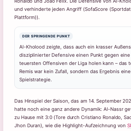
Ronaldo und Joao Felix. Die Defensive von Al-Kholo
und verhinderte jeden Angriff (SofaScore (Sportda
Plattform)).
DER SPRINGENDE PUNKT
Al-Kholood zeigte, dass auch ein krasser Außens
disziplinierter Defensive einen Punkt gegen eine
teuersten Offensiven der Liga holen kann – das t
Remis war kein Zufall, sondern das Ergebnis eine
Spielstrategie.
Das Hinspiel der Saison, das am 14. September 202
hatte noch eine ganz andere Dynamik: Al-Nassr g
zu Hause mit 3:0 (Tore durch Cristiano Ronaldo, S
Jhon Duran), wie die Highlight-Aufzeichnung von
S