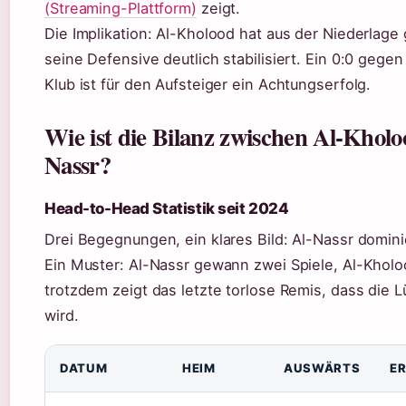
(Streaming-Plattform)
zeigt.
Die Implikation: Al-Kholood hat aus der Niederlage 
seine Defensive deutlich stabilisiert. Ein 0:0 gege
Klub ist für den Aufsteiger ein Achtungserfolg.
Wie ist die Bilanz zwischen Al-Khol
Nassr?
Head-to-Head Statistik seit 2024
Drei Begegnungen, ein klares Bild: Al-Nassr dominie
Ein Muster: Al-Nassr gewann zwei Spiele, Al-Kholo
trotzdem zeigt das letzte torlose Remis, dass die L
wird.
H2H Bilanz Al-Kholood vs Al-Nassr
DATUM
HEIM
AUSWÄRTS
E