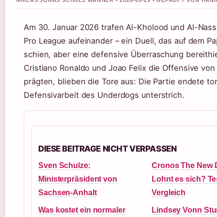
NIKLAS JONAS SCHULZ WAGNER • 2026-05-29 • GEPRUFT VON HAN
Am 30. Januar 2026 trafen Al-Kholood und Al-Nassr
Pro League aufeinander – ein Duell, das auf dem Pa
schien, aber eine defensive Überraschung bereithi
Cristiano Ronaldo und Joao Felix die Offensive von
prägten, blieben die Tore aus: Die Partie endete to
Defensivarbeit des Underdogs unterstrich.
DIESE BEITRAGE NICHT VERPASSEN
Sven Schulze:
Cronos The New 
Ministerpräsident von
Lohnt es sich? Te
Sachsen-Anhalt
Vergleich
Was kostet ein normaler
Lindsey Vonn Stur