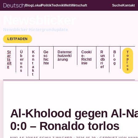
Deutsch
Blog
Lokal
Politik
Technik
Welt
Wirtschaft
Suche
Kontakt
Newsblicker
Newsblicker Hintergrundupdate
LEITFADEN
St
Ü
K
Ge
Datensc
Cooki
R
B
T
ar
b
o
sc
hutzerkl
e-
un
l
o
p
ts
er
n
hic
ärung
Richtl
db
o
i
eit
u
t
hte
inie
ri
g
c
e
n
a
ef
s
s
k
t
Al-Kholood gegen Al-Na
0:0 – Ronaldo torlos