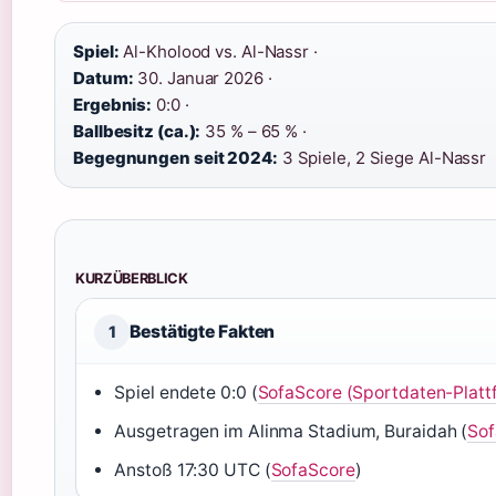
Spiel:
Al-Kholood vs. Al-Nassr ·
Datum:
30. Januar 2026 ·
Ergebnis:
0:0 ·
Ballbesitz (ca.):
35 % – 65 % ·
Begegnungen seit 2024:
3 Spiele, 2 Siege Al-Nassr
KURZÜBERBLICK
Bestätigte Fakten
1
Spiel endete 0:0 (
SofaScore (Sportdaten-Platt
Ausgetragen im Alinma Stadium, Buraidah (
Sof
Anstoß 17:30 UTC (
SofaScore
)