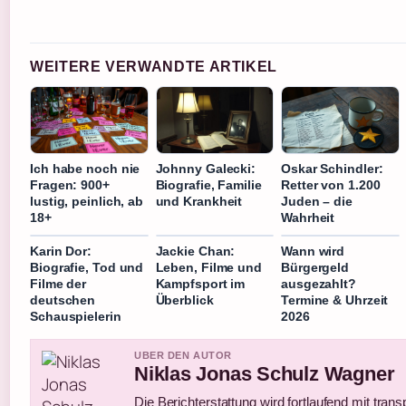
WEITERE VERWANDTE ARTIKEL
Ich habe noch nie
Johnny Galecki:
Oskar Schindler:
Fragen: 900+
Biografie, Familie
Retter von 1.200
lustig, peinlich, ab
und Krankheit
Juden – die
18+
Wahrheit
Karin Dor:
Jackie Chan:
Wann wird
Biografie, Tod und
Leben, Filme und
Bürgergeld
Filme der
Kampfsport im
ausgezahlt?
deutschen
Überblick
Termine & Uhrzeit
Schauspielerin
2026
UBER DEN AUTOR
Niklas Jonas Schulz Wagner
Die Berichterstattung wird fortlaufend mit trans