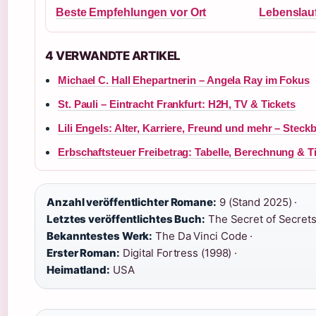
Beste Empfehlungen vor Ort
Lebenslauf
4 VERWANDTE ARTIKEL
Michael C. Hall Ehepartnerin – Angela Ray im Fokus
St. Pauli – Eintracht Frankfurt: H2H, TV & Tickets
Lili Engels: Alter, Karriere, Freund und mehr – Steckb
Erbschaftsteuer Freibetrag: Tabelle, Berechnung & T
Anzahl veröffentlichter Romane:
9 (Stand 2025) ·
Letztes veröffentlichtes Buch:
The Secret of Secrets
Bekanntestes Werk:
The Da Vinci Code ·
Erster Roman:
Digital Fortress (1998) ·
Heimatland:
USA