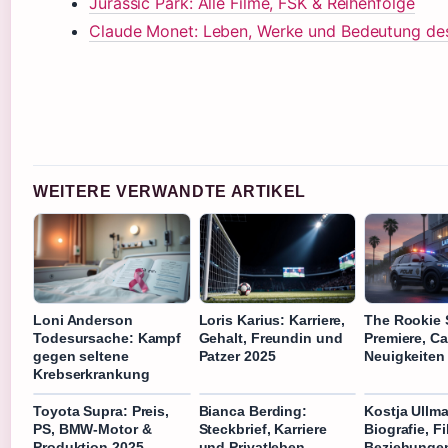
Jurassic Park: Alle Filme, FSK & Reihenfolge
Claude Monet: Leben, Werke und Bedeutung des
WEITERE VERWANDTE ARTIKEL
Loni Anderson
Loris Karius: Karriere,
The Rookie 
Todesursache: Kampf
Gehalt, Freundin und
Premiere, C
gegen seltene
Patzer 2025
Neuigkeiten
Krebserkrankung
Toyota Supra: Preis,
Bianca Berding:
Kostja Ullm
PS, BMW-Motor &
Steckbrief, Karriere
Biografie, Fi
Produktion 2025
und Privatleben
Beziehunge