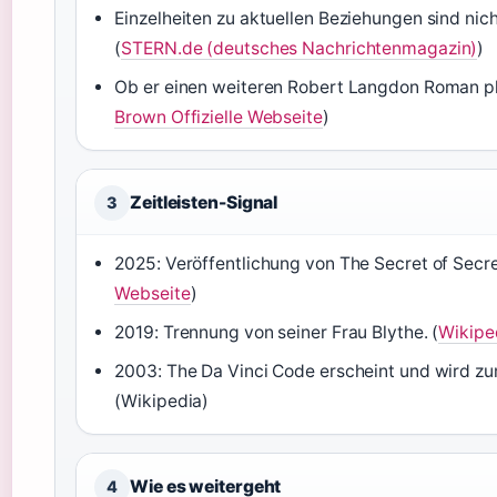
Einzelheiten zu aktuellen Beziehungen sind nich
(
STERN.de (deutsches Nachrichtenmagazin)
)
Ob er einen weiteren Robert Langdon Roman pla
Brown Offizielle Webseite
)
Zeitleisten-Signal
3
2025: Veröffentlichung von The Secret of Secre
Webseite
)
2019: Trennung von seiner Frau Blythe. (
Wikipe
2003: The Da Vinci Code erscheint und wird zu
(Wikipedia)
Wie es weitergeht
4