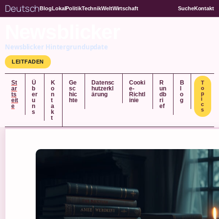
Deutsch
Blog
Lokal
Politik
Technik
Welt
Wirtschaft
Suche
Kontakt
Newsblicker
Newsblicker Hintergrundupdate
LEITFADEN
St
Ü
K
Ge
Datensc
Cooki
R
B
T
ar
b
o
sc
hutzerkl
e-
un
l
o
p
ts
er
n
hic
ärung
Richtl
db
o
i
eit
u
t
hte
inie
ri
g
c
e
n
a
ef
s
s
k
t