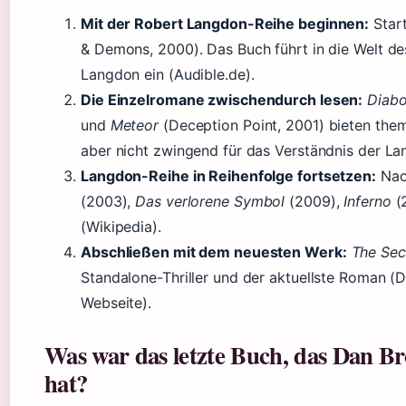
Mit der Robert Langdon-Reihe beginnen:
Start
& Demons, 2000). Das Buch führt in die Welt d
Langdon ein (Audible.de).
Die Einzelromane zwischendurch lesen:
Diabo
und
Meteor
(Deception Point, 2001) bieten the
aber nicht zwingend für das Verständnis der La
Langdon-Reihe in Reihenfolge fortsetzen:
Na
(2003),
Das verlorene Symbol
(2009),
Inferno
(
(Wikipedia).
Abschließen mit dem neuesten Werk:
The Sec
Standalone-Thriller und der aktuellste Roman (D
Webseite).
Was war das letzte Buch, das Dan B
hat?