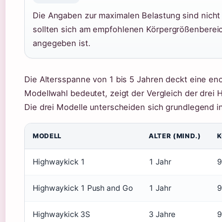
Die Angaben zur maximalen Belastung sind nicht
sollten sich am empfohlenen Körpergrößenbereich 
angegeben ist.
Die Altersspanne von 1 bis 5 Jahren deckt eine en
Modellwahl bedeutet, zeigt der Vergleich der drei 
Die drei Modelle unterscheiden sich grundlegend i
MODELL
ALTER (MIND.)
K
Highwaykick 1
1 Jahr
9
Highwaykick 1 Push and Go
1 Jahr
9
Highwaykick 3S
3 Jahre
9