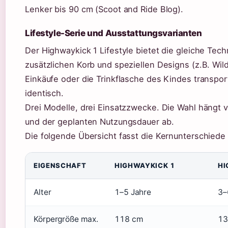
Lenker bis 90 cm (Scoot and Ride Blog).
Lifestyle-Serie und Ausstattungsvarianten
Der Highwaykick 1 Lifestyle bietet die gleiche Tech
zusätzlichen Korb und speziellen Designs (z.B. Wildca
Einkäufe oder die Trinkflasche des Kindes transpor
identisch.
Drei Modelle, drei Einsatzzwecke. Die Wahl hängt 
und der geplanten Nutzungsdauer ab.
Die folgende Übersicht fasst die Kernunterschiede
EIGENSCHAFT
HIGHWAYKICK 1
HI
Alter
1–5 Jahre
3–
Körpergröße max.
118 cm
13