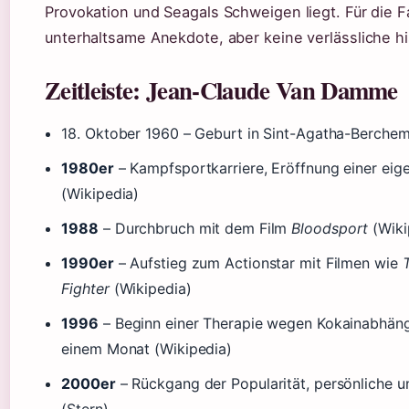
Provokation und Seagals Schweigen liegt. Für die F
unterhaltsame Anekdote, aber keine verlässliche hi
Zeitleiste: Jean-Claude Van Damme
18. Oktober 1960
– Geburt in Sint-Agatha-Berchem,
1980er
– Kampfsportkarriere, Eröffnung einer ei
(Wikipedia)
1988
– Durchbruch mit dem Film
Bloodsport
(Wiki
1990er
– Aufstieg zum Actionstar mit Filmen wie
Fighter
(Wikipedia)
1996
– Beginn einer Therapie wegen Kokainabhäng
einem Monat (Wikipedia)
2000er
– Rückgang der Popularität, persönliche u
(Stern)