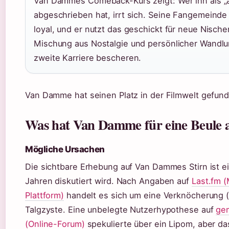
Van Dammes Comeback-Kurs zeigt: Wer ihn als „al
abgeschrieben hat, irrt sich. Seine Fangemeinde i
loyal, und er nutzt das geschickt für neue Nische
Mischung aus Nostalgie und persönlicher Wandlu
zweite Karriere bescheren.
Van Damme hat seinen Platz in der Filmwelt gefunde
Was hat Van Damme für eine Beule a
Mögliche Ursachen
Die sichtbare Erhebung auf Van Dammes Stirn ist ei
Jahren diskutiert wird. Nach Angaben auf
Last.fm 
Plattform)
handelt es sich um eine Verknöcherung 
Talgzyste. Eine unbelegte Nutzerhypothese auf
ge
(Online-Forum)
spekulierte über ein Lipom, aber das 