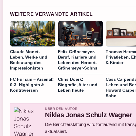
WEITERE VERWANDTE ARTIKEL
Claude Monet:
Felix Grönemeyer:
Thomas Herma
Leben, Werke und
Beruf, Karriere und
Privatleben, 
Bedeutung des
Leben des Herbert-
& Kinder
Impressionisten
Grönemeyer-Sohns
FC Fulham – Arsenal:
Chris Doerk:
Cass Carpenda
0:3, Highlights &
Biografie, Alter und
Leben und Ber
Kontroversen
Leben heute
Howard Carpe
Sohn
UBER DEN AUTOR
Niklas Jonas Schulz Wagner
Die Berichterstattung wird fortlaufend mit tran
aktualisiert.