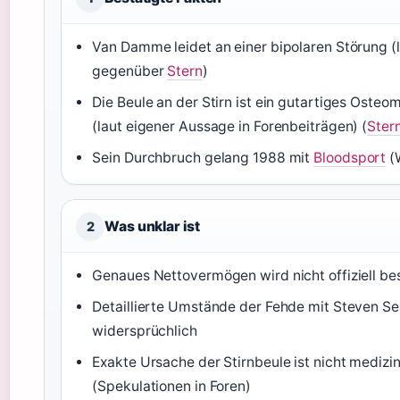
Van Damme leidet an einer bipolaren Störung (
gegenüber
Stern
)
Die Beule an der Stirn ist ein gutartiges Osteo
(laut eigener Aussage in Forenbeiträgen) (
Ster
Sein Durchbruch gelang 1988 mit
Bloodsport
(
Was unklar ist
2
Genaues Nettovermögen wird nicht offiziell bes
Detaillierte Umstände der Fehde mit Steven Se
widersprüchlich
Exakte Ursache der Stirnbeule ist nicht medizi
(Spekulationen in Foren)