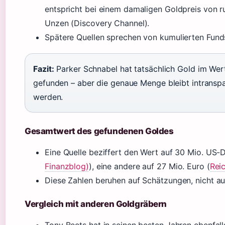
entspricht bei einem damaligen Goldpreis von 
Unzen (Discovery Channel).
Spätere Quellen sprechen von kumulierten Funds
Fazit:
Parker Schnabel hat tatsächlich Gold im Wert
gefunden – aber die genaue Menge bleibt intranspar
werden.
Gesamtwert des gefundenen Goldes
Eine Quelle beziffert den Wert auf 30 Mio. US-D
Finanzblog)
), eine andere auf 27 Mio. Euro (
Rei
Diese Zahlen beruhen auf Schätzungen, nicht au
Vergleich mit anderen Goldgräbern
Tony Beets hat in seinen besten Jahren ebenfall