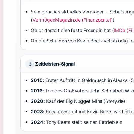
Sein genaues aktuelles Vermögen – Schätzung
(
VermögenMagazin.de (Finanzportal)
)
Ob er derzeit eine feste Freundin hat (
IMDb (Fi
Ob die Schulden von Kevin Beets vollständig b
Zeitleisten-Signal
3
2010:
Erster Auftritt in Goldrausch in Alaska (S
2016:
Tod des Großvaters John Schnabel (Wik
2020:
Kauf der Big Nugget Mine (Story.de)
2023:
Schuldenstreit mit Kevin Beets wird öffe
2024:
Tony Beets stellt seinen Betrieb ein